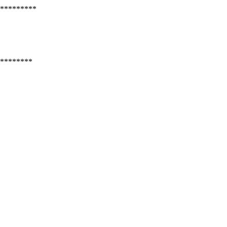
*********
********